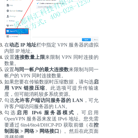
在
动态
IP 地址
栏中指定
VPN 服务器的虚拟
内部 IP 地址。
设置
连接数量上限
来限制
VPN 同时连接的
数量。
设置
与同一帐户的最大连接数
来限制与同一
帐户的
VPN 同时连接数量。
如果您要在传输数据时压缩数据，请勾选
启
用
VPN 链接压缩
。此选项可提升传输速
度，但可能消耗较多系统资源。
勾选
允许客户端访问服务器的
LAN
，可允
许客户端访问服务器的
LAN。
勾选
启用
IPv6 服务器模式
，可启用
OpenVPN 服务器来发送 IPv6 地址。您先需
要通过 6in4/6to4/DHCP-PD 获取前缀（在
控
制面板
> 网络 > 网络接口
）。然后在此页面
选择前缀。