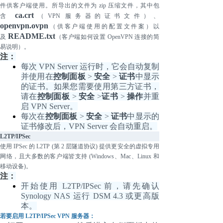
件供客户端使用。所导出的文件为 zip 压缩文件，其中包
ca.crt
含
（
VPN 服务器的证书文件）、
openvpn.ovpn
（供客户端使用的配置文件案）以
README.txt
及
（客户端如何设置
OpenVPN 连接的简
易说明）。
注：
每次
VPN Server 运行时，它会自动复制
并使用在
控制面板
>
安全
>
证书
中显示
的证书。如果您需要使用第三方证书，
请在
控制面板
>
安全
>
证书
>
操作
并重
启
VPN Server。
每次在
控制面板
>
安全
>
证书
中显示的
证书修改后，
VPN Server 会自动重启。
L2TP/IPSec
使用
IPSec 的 L2TP (第 2 层隧道协议) 提供更安全的虚拟专用
网络，且大多数的客户端皆支持 (Windows、Mac、Linux 和
移动设备)。
注：
开始使用
L2TP/IPSec 前，请先确认
Synology NAS 运行 DSM 4.3 或更高版
本。
若要启用
L2TP/IPSec VPN 服务器：