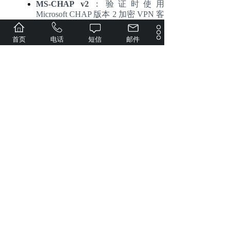
MS-CHAP v2
：验证时使用
Microsoft CHAP 版本 2 加密 VPN 客
户端的密码。
设置
MTU
（最大传输单元）来限制通过
首页
电话
短信
邮件
VPN 传送的数据封包大小。
勾选
使用手动
DNS
并指定 DNS 服务器的
IP 地址来发送至 L2TP/IPSec 客户端。如果
禁用此选项，则会将 Synology NAS 当前使
用的 DNS 服务器发送至客户端。
要获得最大的
VPN 性能，请选择
以核心模
式运行
。
输入
预共享密钥
并进行确认。您应授与此密
钥给
L2TP/IPSec VPN 用户来验证连接。
勾选
启用
SHA2-256 兼容模式 (96 位)
允许
特定客户端 (非 RFC 标准) 使用 L2TP/IPSec
连接。
单击
应用
来使更改生效。
注：
连接到
VPN 时，VPN 客户端的认证和
加密设置必须与 VPN Server 上的设置一
致，否则客户端将无法成功连接。
为兼容大部分的
L2TP/IPSec 客户端，如
Windows、Mac OS、iOS 与 Android 操