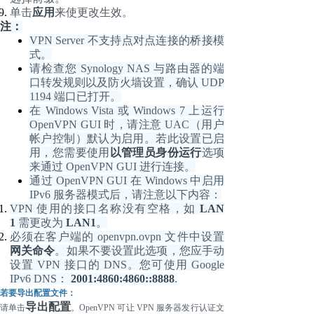
单击
应用
来使更改生效。
注：
VPN Server 不支持点对点连接的桥接模
式。
请检查您
Synology NAS 与路由器的端
口转发规则以及防火墙设置，确认 UDP
1194 端口已打开。
在
Windows Vista 或 Windows 7 上运行
OpenVPN GUI 时，请注意 UAC（用户
帐户控制）默认为启用。若此设置已启
用，您需要使用
以管理员身份运行
选项
来通过
OpenVPN GUI 进行连接。
通过
OpenVPN GUI 在 Windows 中启用
IPv6 服务器模式后，请注意以下内容：
VPN 使用的接口名称没有空格，如
LAN
1
需更改为
LAN1
。
必须在客户端的
openvpn.ovpn 文件中设置
网关命令
。如果不要设置此选项，您应手动
设置
VPN 接口的 DNS。您可使用 Google
IPv6 DNS：
2001:4860:4860::8888
.
若要导出配置文件：
导出配置
请单击
。
OpenVPN 可让 VPN 服务器发行认证文