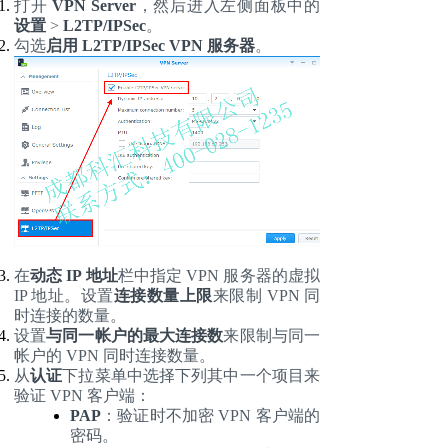
打开
VPN Server
，然后进入左侧面板中的
设置
>
L2TP/IPSec
。
勾选
启用
L2TP/IPSec VPN 服务器
。
在
动态
IP 地址
栏中指定
VPN 服务器的虚拟
IP 地址。设置
连接数量上限
来限制
VPN 同
时连接的数量。
设置
与同一帐户的最大连接数
来限制与同一
帐户的
VPN 同时连接数量。
从
认证
下拉菜单中选择下列其中一个项目来
验证
VPN 客户端：
PAP
：验证时不加密
VPN 客户端的
密码。