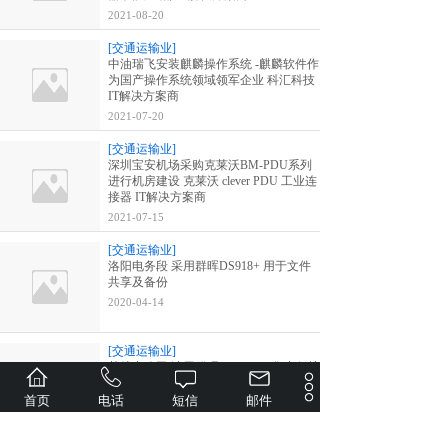
2021-08-20
[交通运输业]
中油瑞飞安装麒麟操作系统 -麒麟软件作
为国产操作系统领域领军企业 科汇科技
IT解决方案商
2021-07-20
[交通运输业]
深圳宝安机场采购克莱沃BM-PDU系列
进行机房建设 克莱沃 clever PDU 工业连
接器 IT解决方案商
2021-07-15
[交通运输业]
洛阳电务段 采用群晖DS918+ 用于文件
共享及备份
2020-04-14
[交通运输业]
某航空公司 选用群晖RS3618xs 集中保护
物理服务器及虚拟机
首页
电话
短信
邮件
2020-02-24