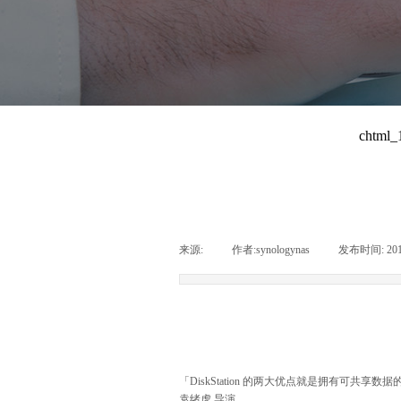
来源:
|
作者:
synologynas
|
发布时间:
20
「DiskStation 的两大优点就是拥有
袁绪虎 导演