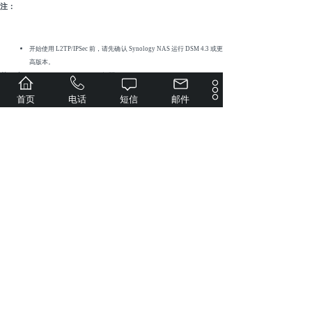
注：
开始使用 L2TP/IPSec 前，请先确认 Synology NAS 运行 DSM 4.3 或更
高版本。
若要启用 L2TP/IPSec VPN 服务器：
首页
电话
短信
邮件
1.打开 VPN Server，然后进入左侧面板中的设置 > L2TP/IPSec。
2.勾选启用 L2TP/IPSec VPN 服务器。
3.在动态 IP 地址栏中指定 VPN 服务器的虚拟 IP 地址。请参阅下
方的关于动态 IP 地址来了解更多信息。