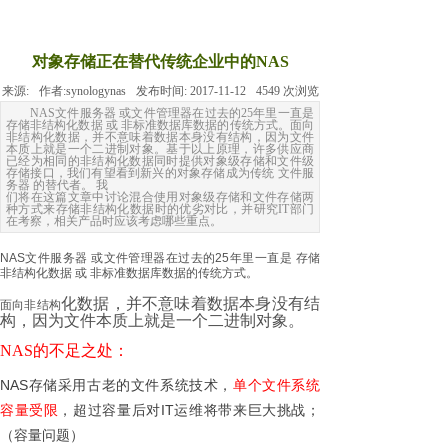
对象存储正在替代传统企业中的NAS
来源:
作者:
synologynas
发布时间:
2017-11-12
4549
次浏览
NAS文件服务器 或文件管理器在过去的25年里一直是
存储非结构化数据 或 非标准数据库数据的传统方式。面向
非结构化数据，并不意味着数据本身没有结构，因为文件
本质上就是一个二进制对象。基于以上原理，许多供应商
已经为相同的非结构化数据同时提供对象级存储和文件级
存储接口，我们有望看到新兴的对象存储成为传统 文件服
务器 的替代者。 我
们将在这篇文章中讨论混合使用对象级存储和文件存储两
种方式来存储非结构化数据时的优劣对比，并研究IT部门
在考察，相关产品时应该考虑哪些重点。
NAS文件服务器 或文件管理器在过去的25年里一直是 存储
非结构化数据 或 非标准数据库数据的传统方式。
化数据，并不意味着数据本身没有结
面向非结构
构，因为文件本质上就是一个二进制对象。
NAS的不足之处：
NAS存储采用古老的文件系统技术，
单个文件系统
容量受限
，超过容量后对IT运维将带来巨大挑战；
（容量问题）