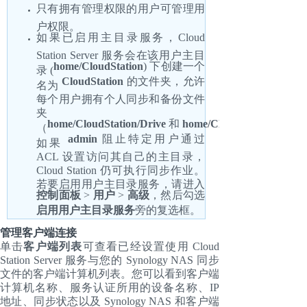
只有拥有管理权限的用户可管理用
户权限。
如果已启用主目录服务，Cloud
Station Server 服务会在该用户主目
home/CloudStation
) 下创建一个
录 (
CloudStation
的文件夹，允许
名为
每个用户拥有个人同步和备份文件
夹
home/CloudStation/Drive
和
home/CloudStation/Backu
（
admin
阻止特定用户通过
如果
ACL 设置访问其自己的主目录，
Cloud Station 仍可执行同步作业。
若要启用用户主目录服务，请进入
控制面板
>
用户
>
高级
，然后勾选
启用用户主目录服务
旁的复选框。
管理客户端连接
单击
客户端列表
可查看已经设置使用 Cloud
Station Server 服务与您的 Synology NAS 同步
文件的客户端计算机列表。您可以看到客户端
计算机名称、服务认证所用的设备名称、IP
地址、同步状态以及 Synology NAS 和客户端