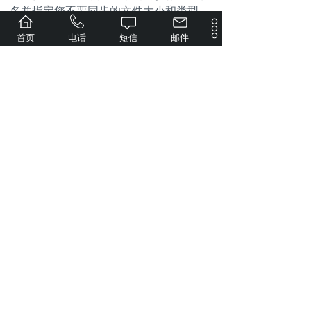
名并指定您不要同步的文件大小和类型。
进入
适用用户
选项卡并勾选您要添加到同步
首页
电话
短信
邮件
配置文件的用户旁的复选框。
单击
应用
，然后单击
保存
可保存您的设置。
注：
在设置不要同步的文件名时，请注
意在 Windows 中，大写和小写文件
名均视为同一个文件（例如：A.txt
和 a.txt），但在 Linux 和 Mac 系统
中，它们则被视作不同的文件名。
可为用户指定多个
同步配置文件
及
不同的设置。在此情况下，如果用
户获得任何同步配置文件授予同步
文件类型的权限，则该用户就能同
步该特定文件类型。同样，将应用
较高的文件大小上限。
指定数据库位置和日志删除规则
若要指定数据库位置：
请进入
设置
>
其他
，在
数据库
下的
数据库位
下拉菜单中选择卷。
置
单击
应用
来保存设置。