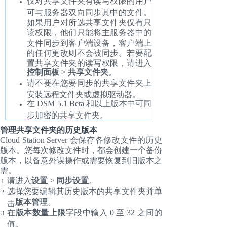
仅对共享文件夹有读写权限的用户
可与服务器双向同步其中的文件。
如果用户对所选共享文件夹仅有只
读权限，他们只能将主服务器中的
文件同步到客户端设备，客户端上
的任何更改则不会被同步。若要配
置共享文件夹的读写权限，请进入
控制面板
>
共享文件夹
。
请不要在您要同步的共享文件夹上
安装远程文件夹或虚拟驱动器。
在 DSM 5.1 Beta 和以上版本中可同
步加密的共享文件夹。
管理共享文件夹的历史版本
Cloud Station Server 会保存各修改文件的历史
版本。您每次修改文件时，都会创建一个备份
版本，以备意外误操作或需要恢复到旧版本之
需。
请进入
设置
>
同步设置
。
选择您要编辑其历史版本的共享文件夹并单
版本管理
。
击
在
版本数量上限
字段中输入 0 至 32 之间的
值。