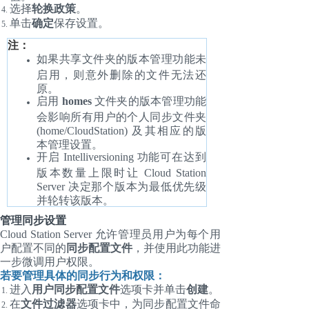
选择
轮换政策
。
单击
确定
保存设置。
注：
如果共享文件夹的版本管理功能未
启用，则意外删除的文件无法还
原。
启用
homes
文件夹的版本管理功能
会影响所有用户的个人同步文件夹
(home/CloudStation) 及其相应的版
本管理设置。
开启 Intelliversioning 功能可在达到
版本数量上限时让 Cloud Station
Server 决定那个版本为最低优先级
并轮转该版本。
管理同步设置
Cloud Station Server 允许管理员用户为每个用
户配置不同的
同步配置文件
，并使用此功能进
一步微调用户权限。
若要管理具体的同步行为和权限：
进入
用户同步配置文件
选项卡并单击
创建
。
在
文件过滤器
选项卡中，为同步配置文件命