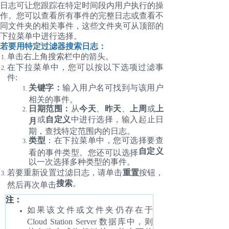
日志可让您跟踪在特定时间段内用户执行的操
作。您可以查看所有事件的完整日志或查看不
同文件夹的相关事件，这些文件夹可从顶部的
下拉菜单中进行选择。
若要用特定过滤器搜索日志：
单击右上角搜索栏中的箭头。
在下拉菜单中，您可以按以下选项过滤事
件:
关键字：
输入用户名可找到与该用户
相关的事件。
日期范围：
从
今天
、
昨天
、
上周
或
上
或
自定义
中进行选择，输入起止日
月
期，查找特定范围内的日志。
类型
：在下拉菜单中，您可选择要查
自定义
看的事件类型。您还可以选择
以一次选择多种类型的事件。
若要重新设置过滤日志，请单击
重置
按钮，
搜索
。
然后再次单击
注：
如果该文件或文件夹仍存在于
Cloud Station Server 数据库中，则