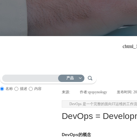
产品
名称
描述
内容
来源:
|
作者:
qyqsynology
|
发布时间:
20
DevOps 是一个完整的面向IT运维的
DevOps = Developm
DevOps的概念