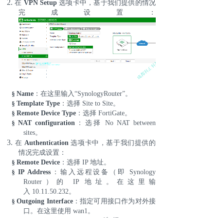
2.
在
VPN Setup
选项卡中，基于我们提供的情况
完成设置：
§
Name
：在这里输入
“
SynologyRouter
”。
§
Template Type
：选择
Site to Site
。
§
Remote Device Type
：选择
FortiGate
。
§
NAT configuration
：选择
No NAT between
sites
。
3.
在
Authentication
选项卡中，基于我们提供的
情况完成设置：
§
Remote Device
：选择
IP 地址
。
§
IP Address
：输入远程设备（即
Synology
Router）的 IP 地址。在这里输
入
10.11.50.232
。
§
Outgoing Interface
：指定可用接口作为对外接
口。在这里使用
wan1
。