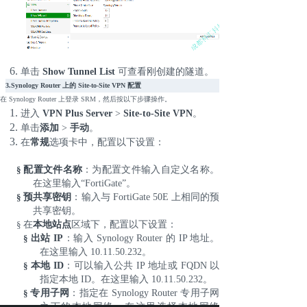
6.
单击
Show Tunnel List
可查看刚创建的隧道。
3.Synology Router 上的 Site-to-Site VPN 配置
在
Synology Router 上登录 SRM，然后按以下步骤操作。
1.
进入
VPN Plus Server
>
Site-to-Site VPN
。
2.
单击
添加
>
手动
。
3.
在
常规
选项卡中，配置以下设置：
§
配置文件名称
：为配置文件输入自定义名称。
在这里输入
“
FortiGate
”。
§
预共享密钥
：输入与
FortiGate 50E 上相同的预
共享密钥。
§
在
本地站点
区域下，配置以下设置：
§
出站
IP
：输入
Synology Router 的 IP 地址。
在这里输入
10.11.50.232
。
§
本地
ID
：可以输入公共
IP 地址或 FQDN 以
指定本地 ID。在这里输入
10.11.50.232
。
§
专用子网
：指定在
Synology Router 专用子网
之下的本地网络。在这里选择
本地网络