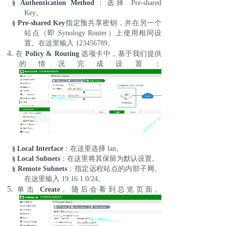
§
Authentication Method
：选择
Pre-shared
Key
。
§
Pre-shared Key
指定预共享密钥，并在另一个
站点（即
Synology Router）上使用相同设
置。在这里输入
123456789
。
4.
在
Policy & Routing
选项卡中，基于我们提供
的情况完成设置：
§
Local Interface
：在这里选择
lan
。
§
Local Subnets
：在这里将其保留为默认设置。
§
Remote Subnets
：指定远程站点的内部子网。
在这里输入
19.16.1.0/24
。
5.
单击
Create
。随后会看到总览页面。