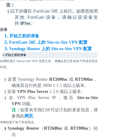
注：
§
以下步骤在
FortiGate 50E
上执行。如果您使用
其他 FortiGate 设备，请确认该设备支
持
IPSec
。
目录
1.
开始之前的准备
2.
FortiGate 50E 上的 Site-to-Site VPN 配置
3.
Synology Router 上的 Site-to-Site VPN 配置
1.开始之前的准备
在继续进行
Site-to-Site VPN 设置之前，请确认您已具有如下所述的充足
环境。
§
设置
Synology Router
RT2600ac
或
RT1900ac
，
确保其运行的是
SRM 1.1.5 或以上版本。
§
安装
VPN Plus Server
1.2.0 或以上版本。
§
在
VPN Plus Server 中，激活
Site-to-Site
VPN
功能。
注：
如需有关我们许可证计划的更多信息，请
参阅此
网页
。
本教程基于如下所述情况。
§
Synology Router
（
RT2600ac
或
RT1900ac
）站
点