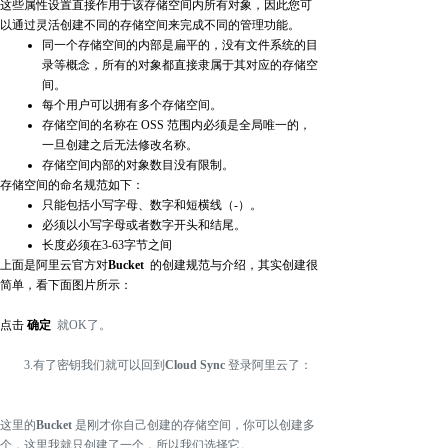
这些属性设置直接作用于该存储空间内所有对象，因此您可
以通过灵活创建不同的存储空间来完成不同的管理功能。
同一个存储空间的内部是扁平的，没有文件系统的目
录等概念，所有的对象都直接隶属于其对应的存储空
间。
每个用户可以拥有多个存储空间。
存储空间的名称在 OSS 范围内必须是全局唯一的，
一旦创建之后无法修改名称。
存储空间内部的对象数目没有限制。
存储空间的命名规范如下：
只能包括小写字母、数字和短横线（-）。
必须以小写字母或者数字开头和结尾。
长度必须在3-63字节之间
上面是阿里云官方对
Bucket
的创建规范与介绍，其实创建很
简单，看下面图片所示：
点击
确定
就OK了。
3.有了密钥我们就可以回到
Cloud Sync
登录阿里云了：
这里的
Bucket
是刚才你自己创建的存储空间，你可以创建多
个，这里我就只创建了一个，所以我们选择它。