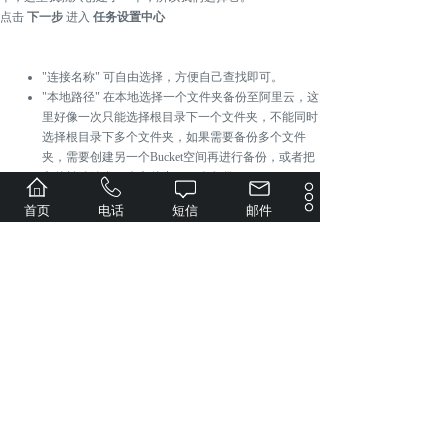
点击
下一步
进入
任务设置中心
"连接名称" 可自由选择，方便自己查找即可。
"本
地路径
" 在本地选择一个文件夹备份至阿里云，这
里好像一次只能选择根目录下一个文件夹，不能同时
选择根目录下多个文件夹，如果需要备份多个文件
夹，需要创建另一个Bucket空间再进行备份，或者把
文件转移放在一个文件夹下一次备份
"
远程路径"默认根目录下就好了，它会根据你上传的
首页
电话
短信
邮件
文件名自动放在阿里云对象存储空间中，就跟你原文
件夹没有区别
"同步
方向
" 因为我们是备份，所以仅上传就好，如果
你需要开启双向备份也可以，不过最好勾选
'当删除
源文件中的文件时，不删除目地的的文件
'
"文件拆分大小" 如果你经常需要上传备份的是大文
件就可以适当提升 拆分大小的上限，否则也可默认
"高级一致性检测" 是默认开启的，需要经常双向同步
的这个功能最好打开
"数据加密" 如果你对数据安全性敏感度极高，可选
择打开
"计划任务" 可以选择你在哪个时
间段不需要备份，根