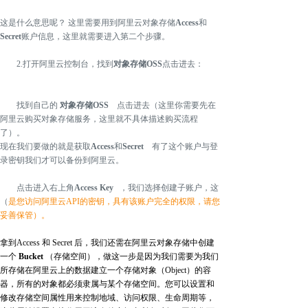
这是什么意思呢？ 这里需要用到阿里云对象存储
Access
和
Secret
账户信息，这里就需要进入第二个步骤。
2.打开阿里云控制台，找到
对象存储OSS
点击进去：
找到自己的
对象存储OSS
点击进去（这里你需要先在
阿里云购买对象存储服务，这里就不具体描述购买流程
了）。
现在我们要做的就是获取
Access
和
Secret
有了这个账户与登
录密钥我们才可以备份到阿里云。
点击进入右上角
Access Key
，我们选择创建子账户，这
（
是您访问阿里云API的密钥，具有该账户完全的权限，请您
妥善保管）。
拿到Access 和 Secret 后，我们还需在阿里云对象存储中创建
一个
Bucket
（存储空间
），做这一步是因为我们需要为我们
所存储在阿里云上的数据建立一个存储对象（Object）的容
器，所有的对象都必须隶属与某个存储空间。
您可以设置和
修改存储空间属性用来控制地域、访问权限、生命周期等，