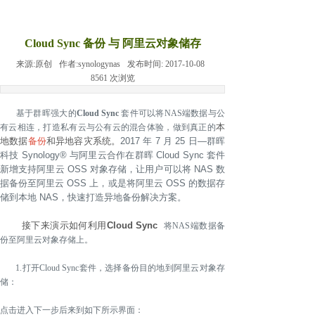
Cloud Sync 备份 与 阿里云对象储存
来源:
原创
作者:
synologynas
发布时间:
2017-10-08
8561
次浏览
基于群晖强大的
Cloud Sync
套件可以将NAS端数据与公
本
有云相连，打造私有云与公有云的混合体验，做到真正的
地数据
备份
和异地容灾系统。
2017 年 7 月 25 日—群晖
科技 Synology
®
与阿里云合作在群晖 Cloud Sync 套件
新增支持阿里云 OSS 对象存储，让用户可以将 NAS 数
据备份至阿里云 OSS 上，或是将阿里云 OSS 的数据存
储到本地 NAS，快速打造异地备份解决方案。
接下来演示如何利用
Cloud Sync
将NAS端数据备
份至阿里云对象存储上。
1.打开Cloud Sync套件，选择备份目的地到阿里云对象存
储：
点击进入下一步后来到如下所示界面：