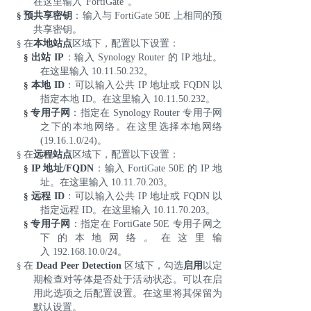
在这里输入
“
FortiGate
”。
§
预共享密钥
：输入与
FortiGate 50E 上相同的预
共享密钥。
§
在
本地站点
区域下，配置以下设置：
§
出站
IP
：输入
Synology Router 的 IP 地址。
在这里输入
10.11.50.232
。
§
本地
ID
：可以输入公共
IP 地址或 FQDN 以
指定本地 ID。在这里输入
10.11.50.232
。
§
专用子网
：指定在
Synology Router 专用子网
之下的本地网络。在这里选择
本地网络
(19.16.1.0/24)
。
§
在
远程站点
区域下，配置以下设置：
§
IP 地址/FQDN
：输入
FortiGate 50E 的 IP 地
址。在这里输入
10.11.70.203
。
§
远程
ID
：可以输入公共
IP 地址或 FQDN 以
指定远程 ID。在这里输入
10.11.70.203
。
§
专用子网
：指定在
FortiGate 50E 专用子网之
下的本地网络。在这里输
入
192.168.10.0/24
。
§
在
Dead Peer Detection
区域下，勾选
启用
以定
期检查对等体是否处于活动状态。可以在启
用此选项之后配置设置。在这里将其保留为
默认设置。