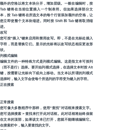
额外的空格以将文本块分开，增加层级。一般在编辑时，按
Tab 键将在当前位置插入一个制表符。但如果选择部分文
本，按 Tab 键将在所选文本的每个行首添加额外的空格，让
您立即使整个文本块缩进。同时按 Shift 和 Tab 键将取消缩
进。
改写
您可按“插入”键来启用和禁用改写。即，不是在光标处插入
字符，而是替换它们。显示的光标将以改写状态相应更改形
状。
列模式编辑
编辑文件的一种特殊方式是列模式编辑。这是指文本可按列
（而不是行）选择。要开始列模式选择，在选择文本时按 Alt
键，按需要让光标向下或向上移动。当文本以所谓的列模式
选择时，输入文字会使每个所选列的字符变为键入的字符。
正在搜索
正常搜索
您可像大多数程序中那样，使用“查找”对话框来搜索文字。
您可选择搜索 > 查找来打开此对话框。此对话框将始终保留
在文本的顶部，如果该文本已打开，您就不能继续编辑它。
在搜索栏中，输入要查找的文字。