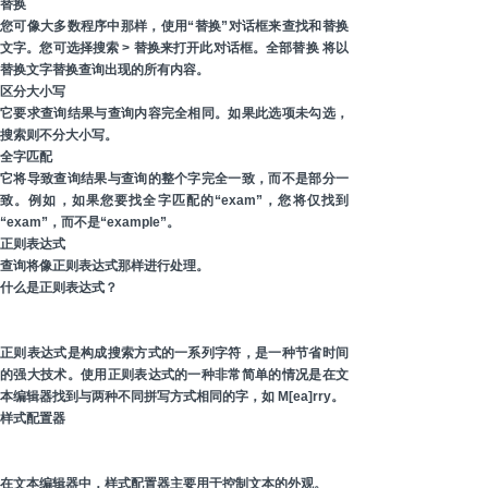
替换
您可像大多数程序中那样，使用“替换”对话框来查找和替换
文字。您可选择搜索 > 替换来打开此对话框。全部替换 将以
替换文字替换查询出现的所有内容。
区分大小写
它要求查询结果与查询内容完全相同。如果此选项未勾选，
搜索则不分大小写。
全字匹配
它将导致查询结果与查询的整个字完全一致，而不是部分一
致。例如，如果您要找全字匹配的“exam”，您将仅找到
“exam”，而不是“example”。
正则表达式
查询将像正则表达式那样进行处理。
什么是正则表达式？
正则表达式是构成搜索方式的一系列字符，是一种节省时间
的强大技术。使用正则表达式的一种非常简单的情况是在文
本编辑器找到与两种不同拼写方式相同的字，如 M[ea]rry。
样式配置器
在文本编辑器中，样式配置器主要用于控制文本的外观。