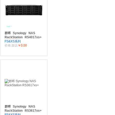
群晖
Synology
NAS
RackStation
RS4017xs+
FS&XS系列
价格:面议
￥0.00
群晖
Synology
NAS
RackStation
RS3617xs+
FS&XS系列