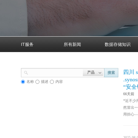
IT服务
所有新闻
数据存储知识
四川 
产品
搜索
.sy
名称
描述
内容
“安全
66天前
*近不少用群
然冒出一个
用担心—
2025-08-